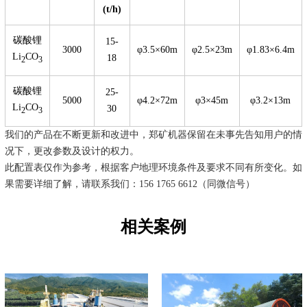
(t/h)
碳酸锂
15-
3000
φ3.5×60m
φ2.5×23m
φ1.83×6.4m
Li
CO
18
2
3
碳酸锂
25-
5000
φ4.2×72m
φ3×45m
φ3.2×13m
Li
CO
30
2
3
我们的产品在不断更新和改进中，郑矿机器保留在未事先告知用户的情
况下，更改参数及设计的权力。
此配置表仅作为参考，根据客户地理环境条件及要求不同有所变化。如
果需要详细了解，请联系我们：156 1765 6612（同微信号）
相关案例