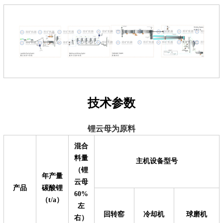
技术参数
锂云母为原料
混合
料量
主机设备型号
（锂
年产量
云母
产品
碳酸锂
60%
（t/a）
左
回转窑
冷却机
球磨机
右）