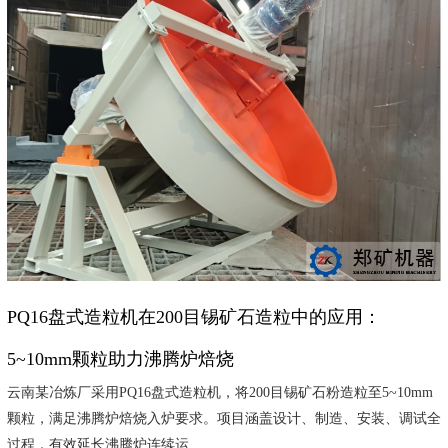
PQ16盘式造粒机在200目锡矿石造粒中的应用：
5~10mm颗粒助力沸腾炉焙烧
云南某冶炼厂采用PQ16盘式造粒机，将200目锡矿石粉造粒至5~10mm
颗粒，满足沸腾炉焙烧入炉要求。项目涵盖设计、制造、安装、调试全
过程，有效延长沸腾炉连续运...