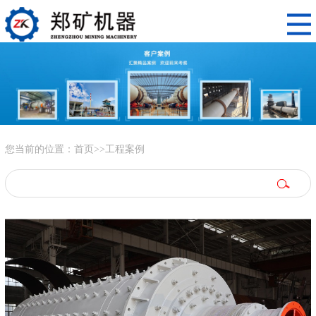
您当前的位置：
首页
>>
工程案例