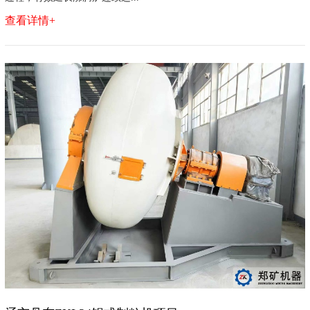
查看详情+