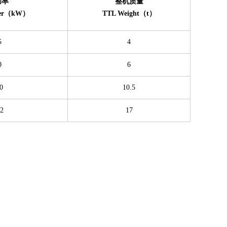
功率
整机质量
wer（kW）
TTL Weight（t）
5
4
0
6
0
10.5
2
17