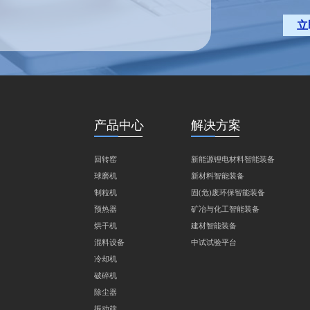
立
产品中心
解决方案
回转窑
新能源锂电材料智能装备
球磨机
新材料智能装备
制粒机
固(危)废环保智能装备
预热器
矿冶与化工智能装备
烘干机
建材智能装备
混料设备
中试试验平台
冷却机
破碎机
除尘器
振动筛